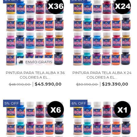
ENVÍO GRATIS
PINTURA PARA TELA ALBA X 36
PINTURA PARA TELA ALBA X 24
COLORES A EL...
COLORES A EL...
$45.990,00
$29.390,00
$48.990,00
$30.990,00
5
%
OFF
6
%
OFF