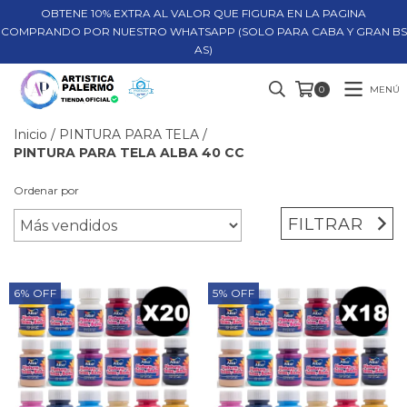
OBTENE 10% EXTRA AL VALOR QUE FIGURA EN LA PAGINA
COMPRANDO POR NUESTRO WHATSAPP (SOLO PARA CABA Y GRAN BS
AS)
MENÚ
0
Inicio
/
PINTURA PARA TELA
/
PINTURA PARA TELA ALBA 40 CC
Ordenar por
FILTRAR
6
%
OFF
5
%
OFF